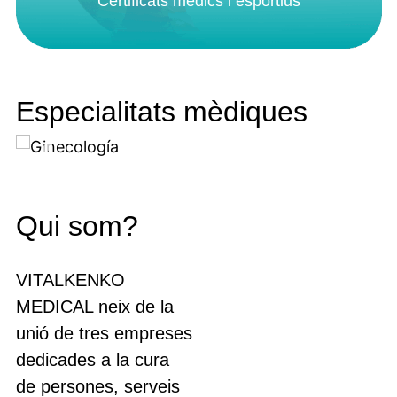
Certificats mèdics i esportius
Especialitats mèdiques
Ginecologia
Qui som?
VITALKENKO
MEDICAL neix de la
unió de tres empreses
dedicades a la cura
de persones, serveis