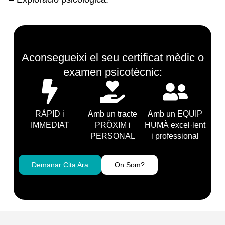
Aconsegueixi el seu certificat mèdic o
examen psicotècnic:
RÀPID i
Amb un tracte
Amb un EQUIP
IMMEDIAT
PRÒXIM i
HUMÀ excel·lent
PERSONAL
i professional
Demanar Cita Ara
On Som?