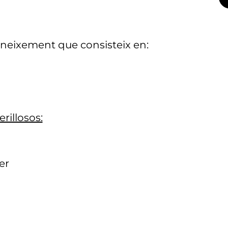
econeixement que consisteix en:
rillosos:
er