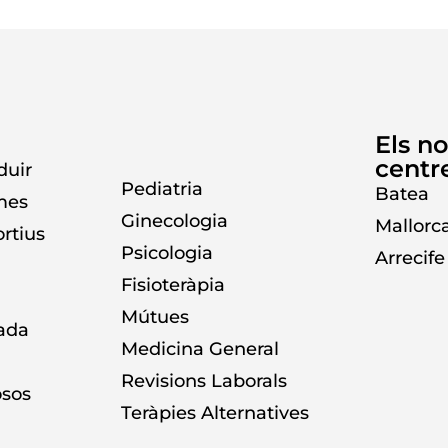
Els no
centr
duir
Pediatria
Batea
mes
Ginecologia
Mallorc
ortius
Psicologia
Arrecife
Fisioteràpia
Mútues
vada
Medicina General
Revisions Laborals
osos
Teràpies Alternatives