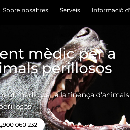
Sobre nosaltres
Serveis
Informació d'
nt mèdic per a
imals perillosos
ment mèdic per a la tinença d'animals
erillosos
900 060 232