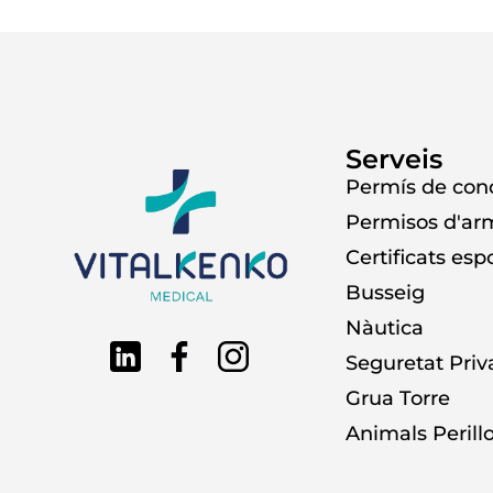
Serveis
Permís de con
Permisos d'ar
Certificats esp
Busseig
Nàutica
Seguretat Pri
Grua Torre
Animals Perill