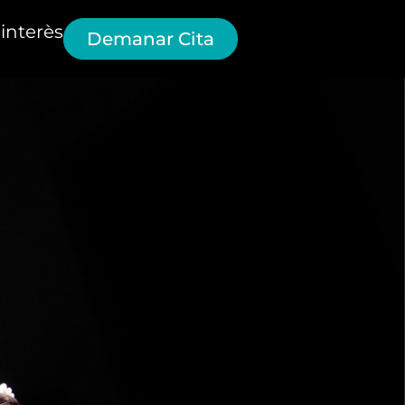
interès
Demanar Cita