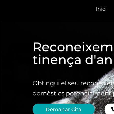
Inici
Reconeixeme
tinença d'an
Obtingui el seu reconeixe
domèstics potencialment p
Demanar Cita