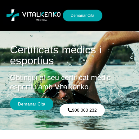
Demanar Cita
Certificats mèdics i
esportius
Obtingui el seu certificat mèdic
esportiu amb Vitalkenko
Demanar Cita
900 060 232