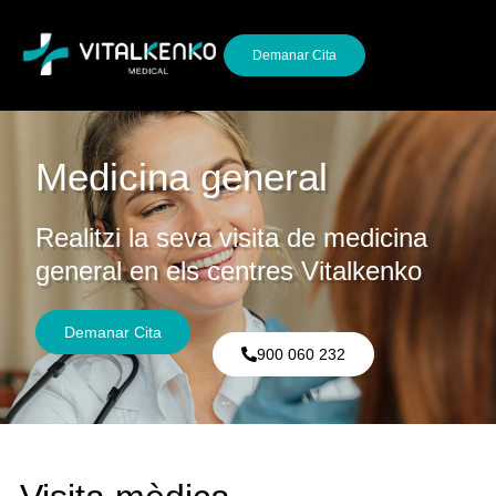
Demanar Cita
Sobre Nosaltres
Informació D'interès
Medicina general
Realitzi la seva visita de medicina
general en els centres Vitalkenko
Demanar Cita
900 060 232