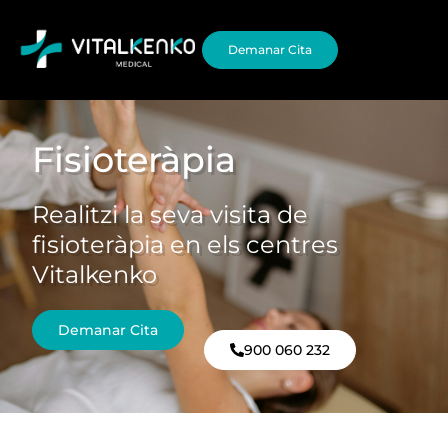
Demanar Cita
Fisioteràpia
Realitzi la seva visita de
fisioteràpia en els centres
Vitalkenko
Demanar Cita
900 060 232